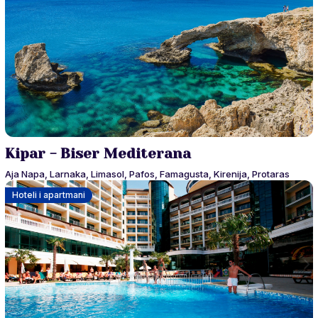
Kipar - Biser Mediterana
Aja Napa, Larnaka, Limasol, Pafos, Famagusta, Kirenija, Protaras
Hoteli i apartmani