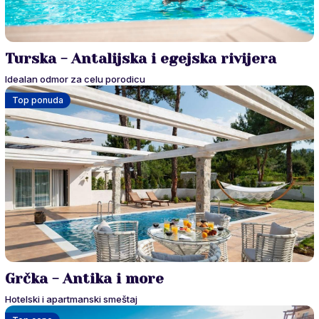
Turska - Antalijska i egejska rivijera
Idealan odmor za celu porodicu
Top ponuda
Grčka - Antika i more
Hotelski i apartmanski smeštaj