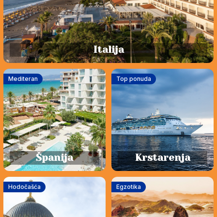
Italija
Mediteran
Top ponuda
Španija
Krstarenja
Hodočašća
Egzotika