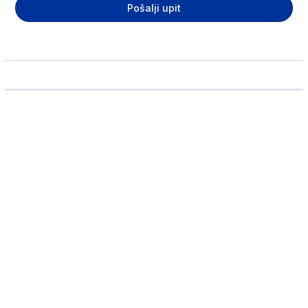
Pošalji upit
Ime i prezime
Telefon
Email adresa
Broj odraslih putnika
Broj dece
Koliko deca imaju godina