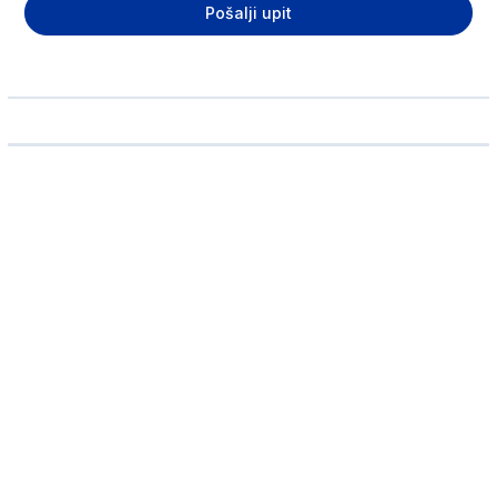
Pošalji upit
Ime i prezime
Telefon
Email adresa
Broj odraslih putnika
Broj dece
Koliko deca imaju godina